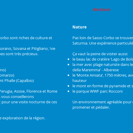
 sommes nous
Naturisme
Activités
Réserv
Alentours
Nature
orbo sont riches de culture et
Pas loin de Sasso Corbo se trouve
Saturnia. Une expérience particulièr
rano, Sovana et Pitigliano, ‘vie
es sont très précieux.
Ça vaut la peine de visiter aussi:
le beau lac de cratère ‘Lago de Bol
la mer avec plage naturiste dans l
ano)
della Maremma’ - Alberese
(Bomarzo)
le ‘Monte Amiata’, 1750 mètres, a
int Phalle (Capalbio)
hauteur
le mont en forme de pyramide et s
Perugia, Assise, Florence et Rome
le parque WWF parc Rocconi
s vous conseillerons
 pour une visite nocturne de ces
Un environnement agréable pour ce
promener et pédaler.
e exploration de la région.