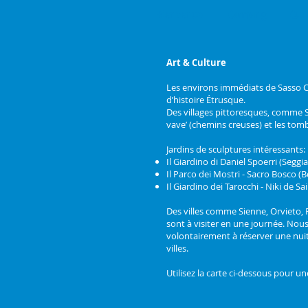
Bienvenue
Camping
Qui
Art & Culture
Les environs immédiats de Sasso C
d’histoire Étrusque.
Des villages pittoresques, comme So
vave’ (chemins creuses) et les tomb
Jardins de sculptures intéressants:
Il Giardino di Daniel Spoerri (Seggi
Il Parco dei Mostri - Sacro Bosco 
Il Giardino dei Tarocchi - Niki de Sa
Des villes comme Sienne, Orvieto, 
sont à visiter en une journée. Nou
volontairement à réserver une nuit
villes.
Utilisez la carte ci-dessous pour un