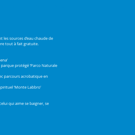
er & Tarifs
Itinéraire & Contact
nt les sources d’eau chaude de
e tout à fait gratuite.
sena’
e parque protégé ‘Parco Naturale
vec parcours acrobatique en
pirituel ‘Monte Labbro’
lui qui aime se baigner, se