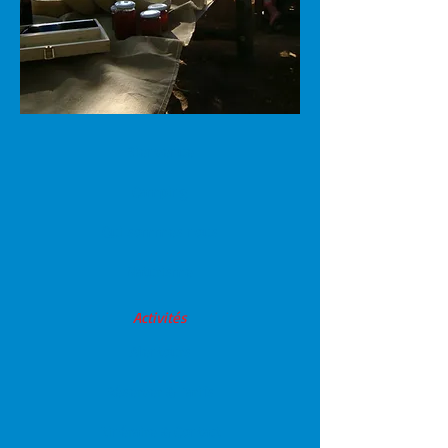
Bienvenue
Camping
Qui sommes nous
Naturisme
Activités
Alentours
Réserver & Tarifs
Itinéraire & Contact