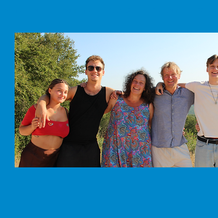
 sommes nous
Naturisme
Activités
Alentours
Réserv